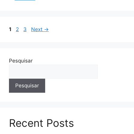
Page
Page
Page
1
2
3
Next
→
Pesquisar
Pesquisar
Recent Posts