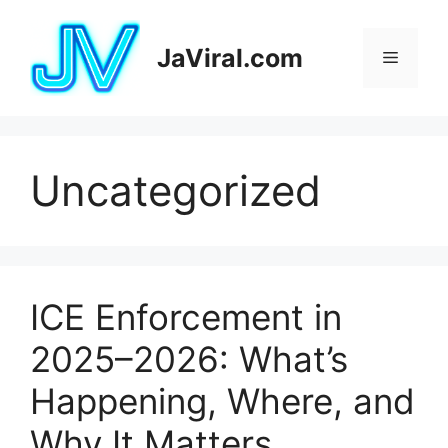
Pular
para
JaViral.com
Menu
o
conteúdo
Uncategorized
ICE Enforcement in
2025–2026: What’s
Happening, Where, and
Why It Matters