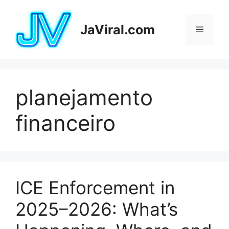
Pular
para
JaViral.com
Menu
o
conteúdo
planejamento
financeiro
ICE Enforcement in
2025–2026: What’s