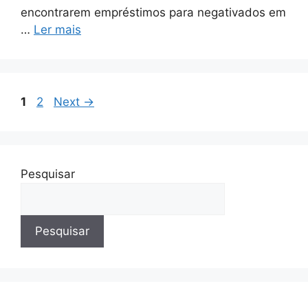
encontrarem empréstimos para negativados em
…
Ler mais
Page
Page
1
2
Next
→
Pesquisar
Pesquisar