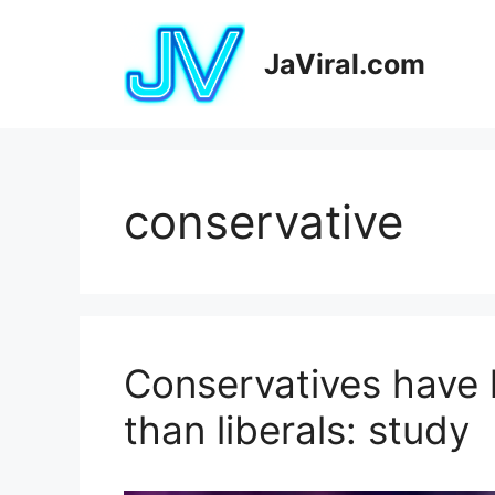
Pular
para
JaViral.com
o
conteúdo
conservative
Conservatives have 
than liberals: study