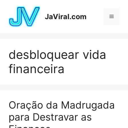
Pular
para
JaViral.com
Menu
o
conteúdo
desbloquear vida
financeira
Oração da Madrugada
para Destravar as