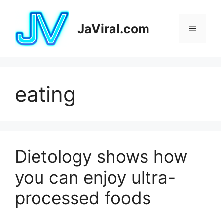
Pular
para
JaViral.com
Menu
o
conteúdo
eating
Dietology shows how
you can enjoy ultra-
processed foods