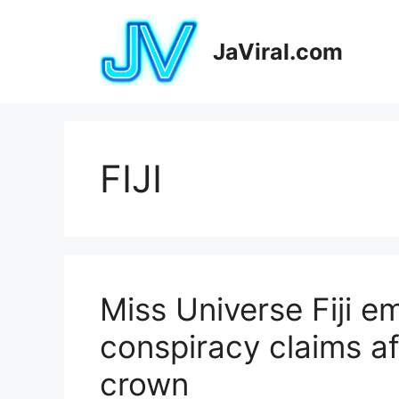
Pular
para
JaViral.com
o
conteúdo
FIJI
Miss Universe Fiji em
conspiracy claims af
crown