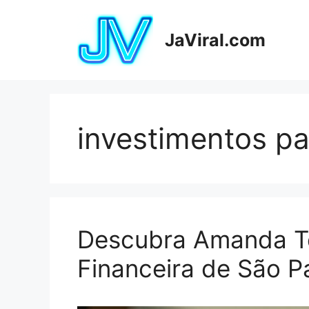
Pular
para
JaViral.com
o
conteúdo
investimentos pa
Descubra Amanda To
Financeira de São P