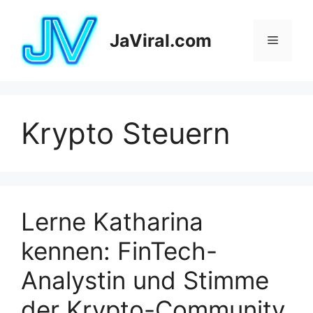
Pular
para
JaViral.com
Menu
o
conteúdo
Krypto Steuern
Lerne Katharina
kennen: FinTech-
Analystin und Stimme
der Krypto-Community