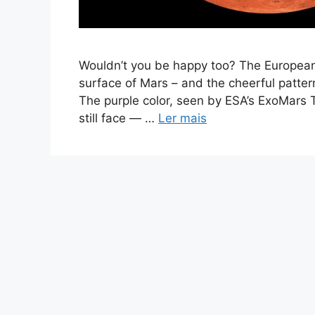
Wouldn’t you be happy too? The European
surface of Mars – and the cheerful pattern
The purple color, seen by ESA’s ExoMars 
still face — …
Ler mais