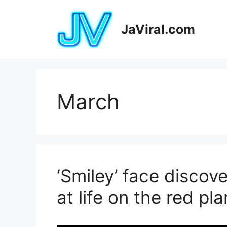
Pular
para
JaViral.com
o
conteúdo
March
‘Smiley’ face discov
at life on the red pl