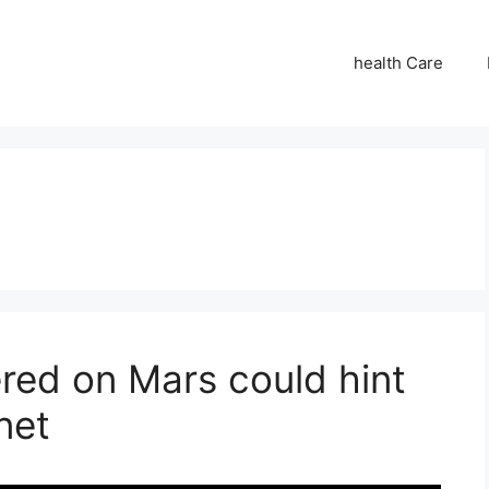
health Care
ered on Mars could hint
anet