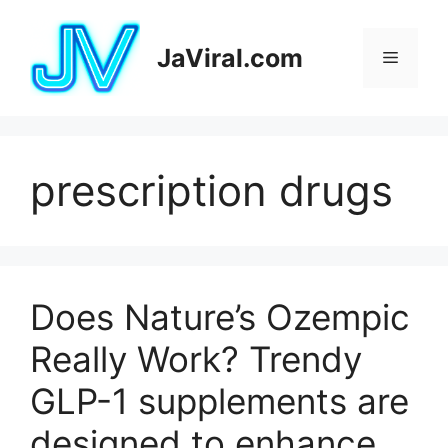
Pular
para
JaViral.com
Menu
o
conteúdo
prescription drugs
Does Nature’s Ozempic
Really Work? Trendy
GLP-1 supplements are
designed to enhance