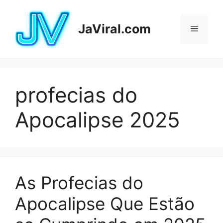
Pular
para
JaViral.com
Menu
o
conteúdo
profecias do
Apocalipse 2025
As Profecias do
Apocalipse Que Estão