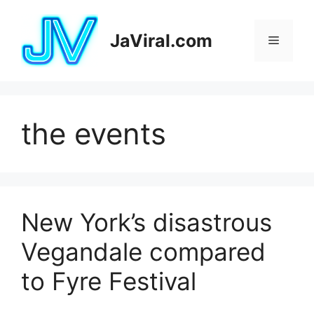
Pular
para
JaViral.com
Menu
o
conteúdo
the events
New York’s disastrous
Vegandale compared
to Fyre Festival