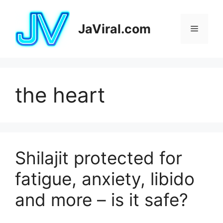
Pular
para
JaViral.com
Menu
o
conteúdo
the heart
Shilajit protected for
fatigue, anxiety, libido
and more – is it safe?