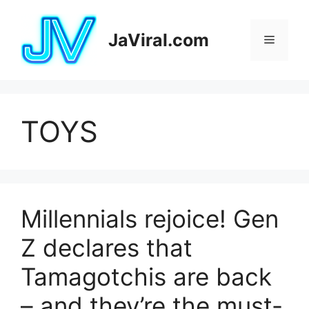
Pular
para
JaViral.com
Menu
o
conteúdo
TOYS
Millennials rejoice! Gen
Z declares that
Tamagotchis are back
– and they’re the must-