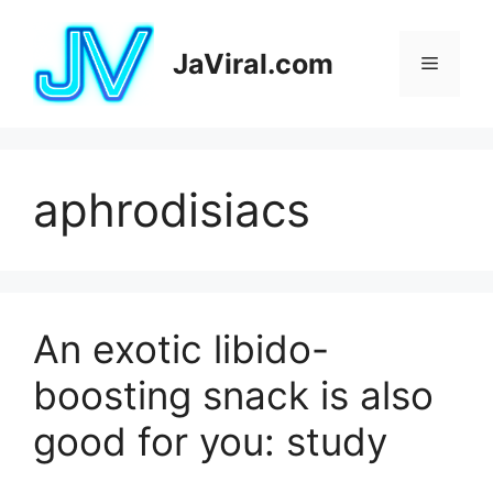
Pular
para
JaViral.com
Menu
o
conteúdo
aphrodisiacs
An exotic libido-
boosting snack is also
good for you: study