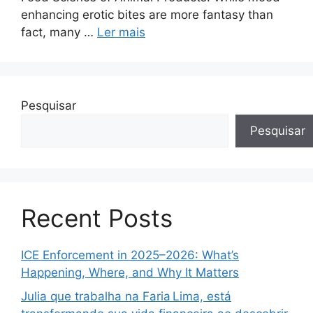
enhancing erotic bites are more fantasy than
fact, many …
Ler mais
Pesquisar
Pesquisar
Recent Posts
ICE Enforcement in 2025–2026: What’s
Happening, Where, and Why It Matters
Julia que trabalha na Faria Lima, está