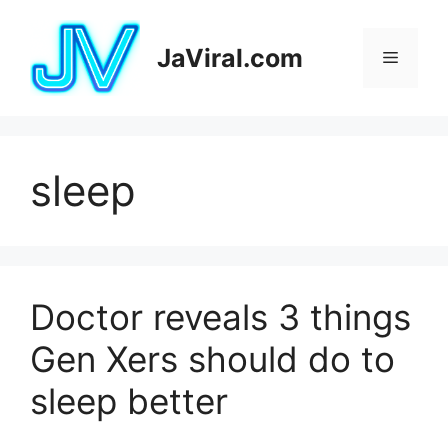
Pular
para
JaViral.com
Menu
o
conteúdo
sleep
Doctor reveals 3 things
Gen Xers should do to
sleep better