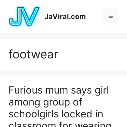
Pular
para
JaViral.com
Menu
o
conteúdo
footwear
Furious mum says girl
among group of
schoolgirls locked in
classroom for wearing