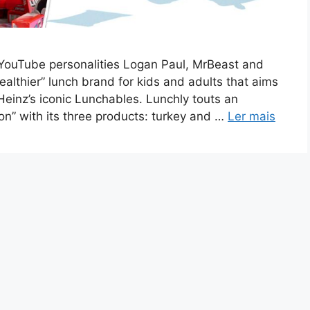
r YouTube personalities Logan Paul, MrBeast and
ealthier” lunch brand for kids and adults that aims
Heinz’s iconic Lunchables. Lunchly touts an
ion” with its three products: turkey and …
Ler mais