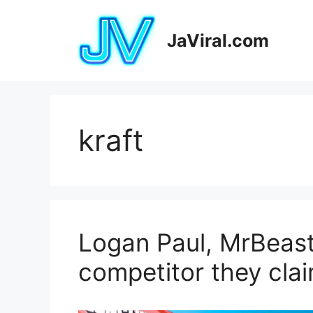
Pular
para
JaViral.com
o
conteúdo
kraft
Logan Paul, MrBeas
competitor they claim