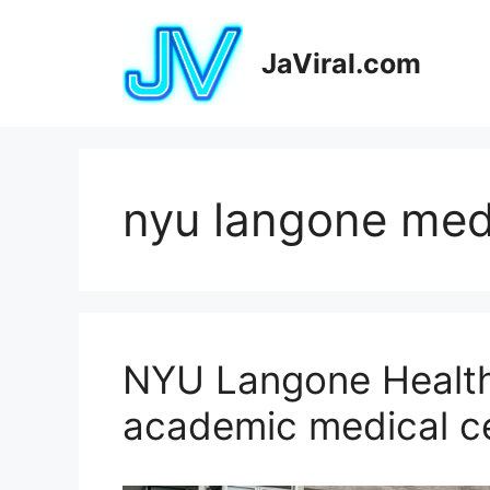
Pular
para
JaViral.com
o
conteúdo
nyu langone med
NYU Langone Health 
academic medical ce