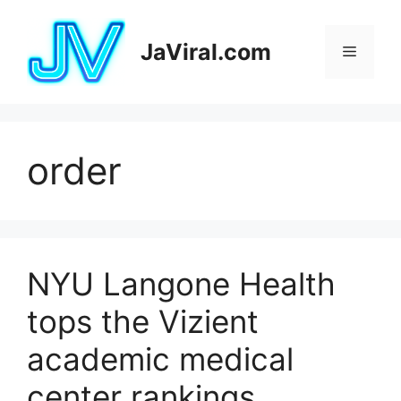
Pular
para
JaViral.com
Menu
o
conteúdo
order
NYU Langone Health
tops the Vizient
academic medical
center rankings